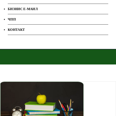
БИЗНИС Е-МАИЛ
ЧПП
КОНТАКТ
Дома
ООУ Крсте Мисирков