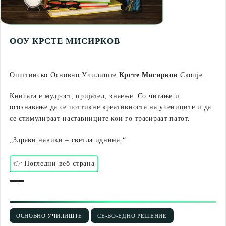
ООУ КРСТЕ МИСИРКОВ
Општинско Основно Училиште
Крсте Мисирков
Скопје
Книгата е мудрост, пријател, знаење. Со читање и
осознавање да се поттикне креативноста на учениците и да
се стимулираат наставниците кои го трасираат патот.
„Здрави навики – светла иднина.“
👉 Погледни веб-страна
▬▬
ОСНОВНО УЧИЛИШТЕ
СЕ-ВО-ЕДНО РЕШЕНИЕ