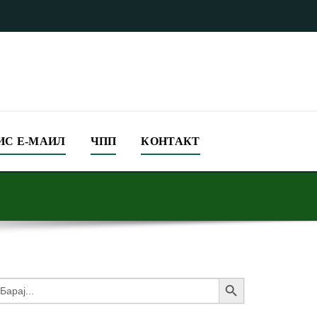
ИС Е-МАИЛ
ЧПП
КОНТАКТ
Search Button
earch
or: