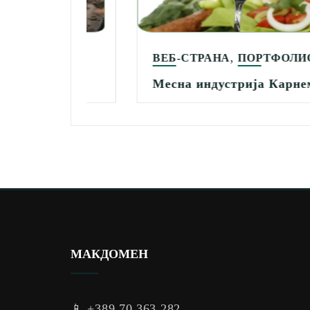
,
ЛИО
ВЕБ-СТРАНА
ПОРТФОЛИО
Месна индустрија Карнем
МАКДОМЕН
📱
+389 70 363 282