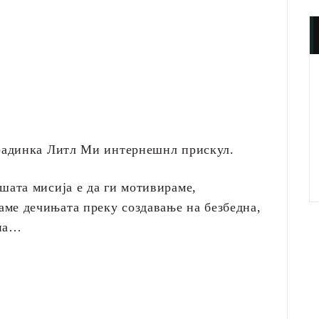
градинка Литл Ми интернешнл прискул.
шата мисија е да ги мотивираме,
ме дечињата преку создавање на безбедна,
ина…