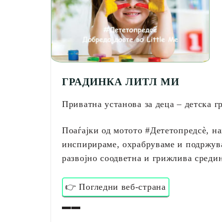
ГРАДИНКА ЛИТЛ МИ
Приватна установа за деца – детска 
Поаѓајки од мотото #Дететопредсè, на
инспирираме, охрабруваме и подржува
развојно соодветна и грижлива сред
👉 Погледни веб-страна
▬▬