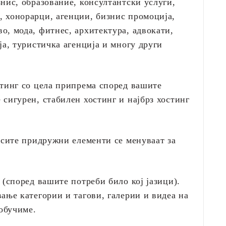
нис, образование, консултантски услуги,
 хонорарци, агенции, бизнис промоција,
о, мода, фитнес, архитектура, адвокати,
ја, туристичка агенција и многу други
стинг со цела припрема според вашите
сигурен, стабилен хостинг и најбрз хостинг
 сите придружни елементи се менуваат за
 (според вашите потреби било кој јазици).
ање категории и тагови, галерии и видеа на
 обучиме.