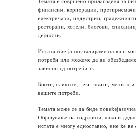
Темата е совршено прилагодена за биз
финансии, корпорации, претприемачи,
електричари, индустрии, градежништв
ресторани, хотели, блогови, списании
дејности.
Истата ние ја инсталираме на ваш хо
потреби или можеме да ви обезбедиме 
зависно од потребите.
Боите, сликите, текстовите, менито и
вашите потреби.
Темата може се да биде повеќејазична
Објавување на содржини, како и додав
истата е многу едноставно, ние ќе ве