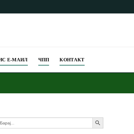
ИС Е-МАИЛ
ЧПП
КОНТАКТ
Search Button
earch
or: