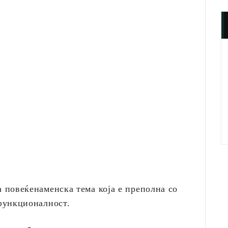
повеќенаменска тема која е преполна со
функционалност.