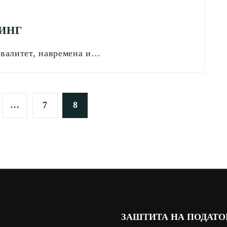
ИНГ
 квалитет, навремена и…
…
7
8
ЗАШТИТА НА ПОДАТ