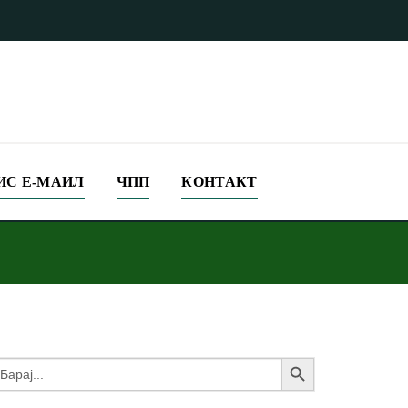
ИС Е-МАИЛ
ЧПП
КОНТАКТ
Search Button
earch
or: