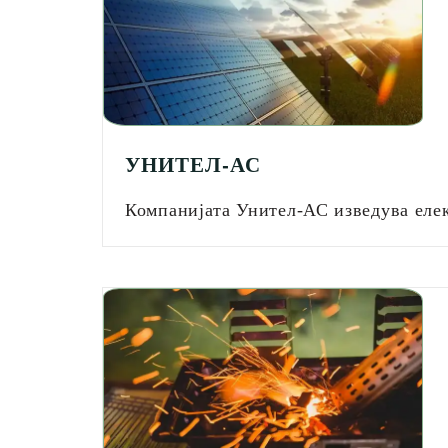
УНИТЕЛ-АС
Компанијата Унител-АС изведува еле